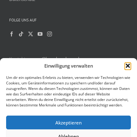
FOLGE UNS AUF
Kontakt:
games@haw-hamburg.de
Einwilligung verwalten
Um dir ein optimales Erlebnis zu bieten, verwenden wir Technologien wie
Cookies, um Geräteinformationen zu speichern und/oder darauf
zuzugreifen. Wenn du diesen Technologien zustimmst, können wir Daten
Powered by
Translate
wie das Surfverhalten oder eindeutige IDs auf dieser Website
verarbeiten. Wenn du deine Einwilligung nicht erteilst oder zurückziehst,
können bestimmte Merkmale und Funktionen beeinträchtigt werden.
Akzeptieren
Copyright 2025
HAW Hamburg
| All Rights Reserved | Powered by
WordPress
Ablehnen