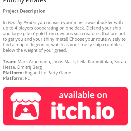
GamesLab
Project Description
In
Punchy Pirates
you unleash your inner swashbuckler with
Forschung
up to 4 players cooperating on one deck. Defend your ship
and large pile o‘ gold from devious sea creatures that are out
to get you and your shiny metal! Choose your route wisely to
Kontakt
find a map of legend or watch as your trusty ship crumbles
below the weight of your greed.
Team:
Mark Arnemann, Jonas Mack, Leila Karamitalab, Soran
Hesse, Dmitrij Berg
Platform:
Rogue-Lite Party Game
Platform:
PC