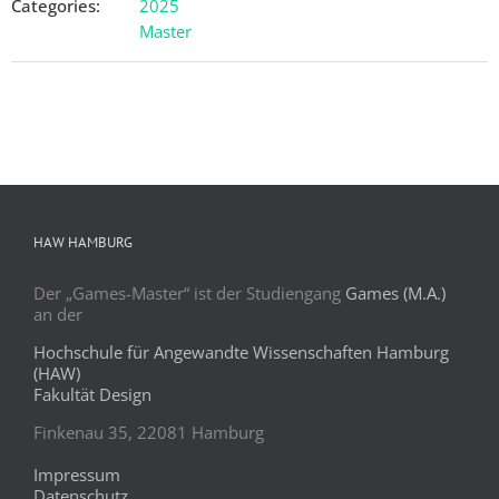
Categories:
2025
Master
HAW HAMBURG
Der „Games-Master“ ist der Studiengang
Games (M.A.)
an der
Hochschule für Angewandte Wissenschaften Hamburg
(HAW)
Fakultät Design
Finkenau 35, 22081 Hamburg
Impressum
Datenschutz