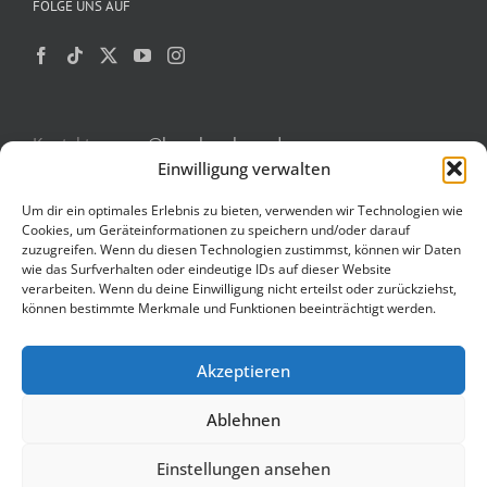
FOLGE UNS AUF
Kontakt:
games@haw-hamburg.de
Einwilligung verwalten
Um dir ein optimales Erlebnis zu bieten, verwenden wir Technologien wie
Cookies, um Geräteinformationen zu speichern und/oder darauf
zuzugreifen. Wenn du diesen Technologien zustimmst, können wir Daten
Powered by
Translate
wie das Surfverhalten oder eindeutige IDs auf dieser Website
verarbeiten. Wenn du deine Einwilligung nicht erteilst oder zurückziehst,
können bestimmte Merkmale und Funktionen beeinträchtigt werden.
Akzeptieren
Copyright 2025
HAW Hamburg
| All Rights Reserved | Powered by
WordPress
Ablehnen
Einstellungen ansehen