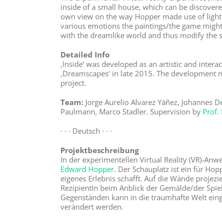
inside of a small house, which can be discovered
own view on the way Hopper made use of light 
various emotions the paintings/the game might e
with the dreamlike world and thus modify the s
Detailed Info
‚Inside‘ was developed as an artistic and inter
‚Dreamscapes‘ in late 2015. The development 
project.
Team:
Jorge Aurelio Alvarez Yáñez, Johannes D
Paulmann, Marco Stadler. Supervision by
Prof.
· · · Deutsch · · ·
Projektbeschreibung
In der experimentellen Virtual Reality (VR)-Anw
Edward Hopper
. Der Schauplatz ist ein für Ho
eigenes Erlebnis schafft. Auf die Wände projezi
RezipientIn beim Anblick der Gemälde/der Spiel
Gegenständen kann in die traumhafte Welt einge
verändert werden.