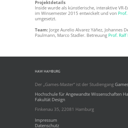
Projektdetails
Inside wurde als künstlerische, interaktive V
im Winsemester 2015 entwickelt und von
Prof.
umgesetzt.
Team:
Jorge Aurelio Alvarez Yáñez, Johannes D
Paulmann, Marco Stadler. Betreuung
Prof. Ral
HAW HAMBURG
Der „Games-Master“ ist der Studiengang
Games 
Hochschule für Angewandte Wissenschaften H
Fakultät Design
Finkenau 35, 22081 Hamburg
Impressum
Datenschutz