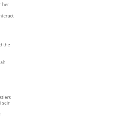
r her
nteract
d the
nah
stlers
 sein
n