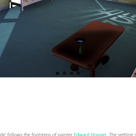
ide‘ follows the footsteps of painter
Edward Hopper
. The settting 