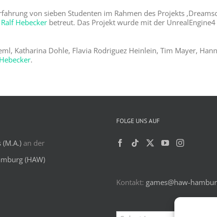
R-Erfahrung von sieben Studenten im Rahmen des Projekts ‚Dreams
 Ralf Hebecker
betreut. Das Projekt wurde mit der UnrealEngine4
eml, Katharina Dohle, Flavia Rodriguez Heinlein, Tim Mayer, Han
f Hebecker
.
FOLGE UNS AUF
(M.A.)
an der
amburg (HAW)
Kontakt:
games@haw-hambur