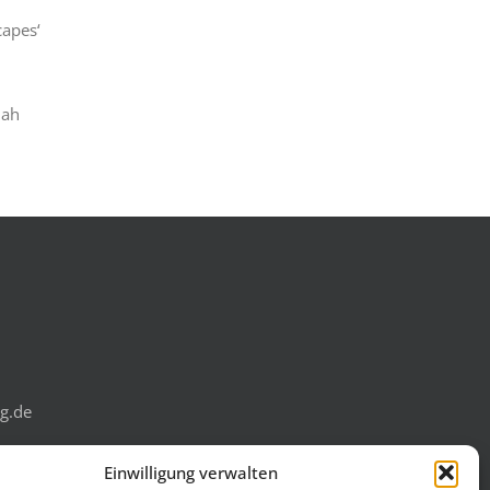
capes‘
nah
g.de
Einwilligung verwalten