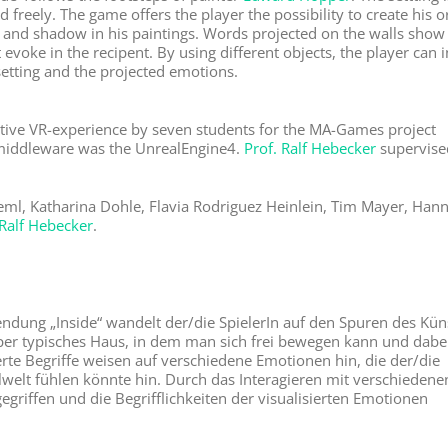
 freely. The game offers the player the possibility to create his o
and shadow in his paintings. Words projected on the walls show
voke in the recipent. By using different objects, the player can i
etting and the projected emotions.
active VR-experience by seven students for the MA-Games project
middleware was the UnrealEngine4.
Prof. Ralf Hebecker
supervise
eml, Katharina Dohle, Flavia Rodriguez Heinlein, Tim Mayer, Han
 Ralf Hebecker
.
endung „Inside“ wandelt der/die SpielerIn auf den Spuren des Kün
pper typisches Haus, in dem man sich frei bewegen kann und dabei
erte Begriffe weisen auf verschiedene Emotionen hin, die der/die
welt fühlen könnte hin. Durch das Interagieren mit verschiedene
griffen und die Begrifflichkeiten der visualisierten Emotionen