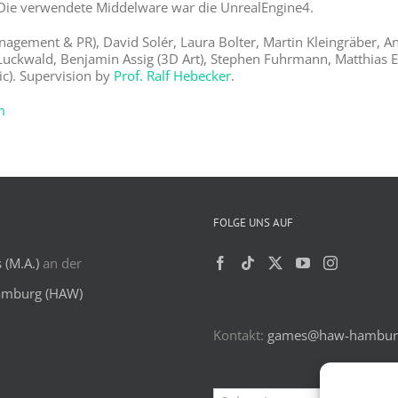
Die verwendete Middelware war die UnrealEngine4.
nagement & PR), David Solér, Laura Bolter, Martin Kleingräber, A
 Luckwald, Benjamin Assig (3D Art), Stephen Fuhrmann, Matthias 
c). Supervision by
Prof. Ralf Hebecker
.
m
FOLGE UNS AUF
(M.A.)
an der
amburg (HAW)
Kontakt:
games@haw-hambur