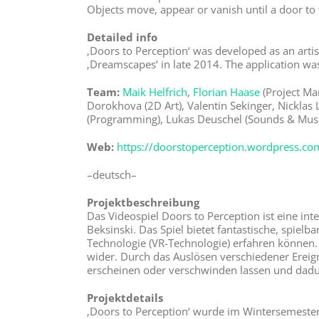
Objects move, appear or vanish until a door to 
Detailed info
‚Doors to Perception‘ was developed as an arti
‚Dreamscapes‘ in late 2014. The application w
Team:
Maik Helfrich
,
Florian Haase
(Project Ma
Dorokhova (2D Art), Valentin Sekinger, Nicklas
(Programming), Lukas Deuschel (Sounds & Musi
Web:
https://doorstoperception.wordpress.co
–deutsch–
Projektbeschreibung
Das Videospiel Doors to Perception ist eine int
Beksinski. Das Spiel bietet fantastische, spielb
Technologie (VR-Technologie) erfahren können. 
wider. Durch das Auslösen verschiedener Ereig
erscheinen oder verschwinden lassen und dadu
Projektdetails
‚Doors to Perception‘ wurde im Wintersemester