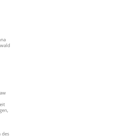
nna
Ewald
law
eit
gen,
n des