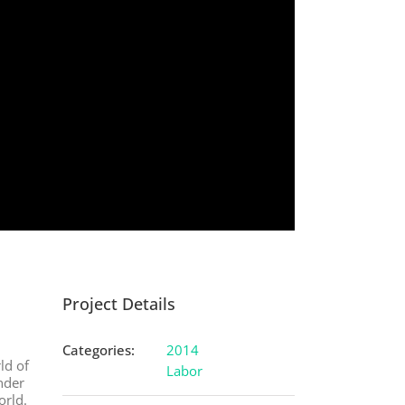
Project Details
Categories:
2014
ld of
Labor
ander
orld.