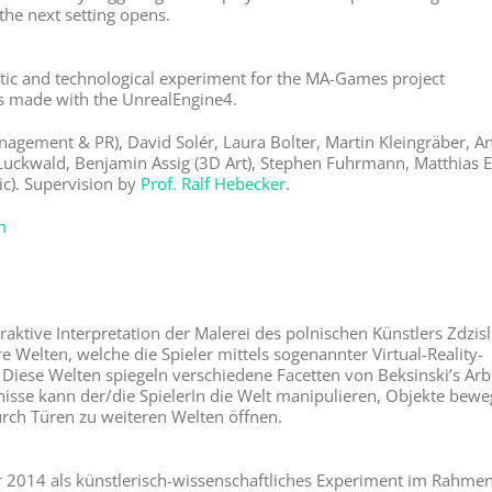
the next setting opens.
stic and technological experiment for the MA-Games project
as made with the UnrealEngine4.
nagement & PR), David Solér, Laura Bolter, Martin Kleingräber, A
 Luckwald, Benjamin Assig (3D Art), Stephen Fuhrmann, Matthias 
c). Supervision by
Prof. Ralf Hebecker
.
m
eraktive Interpretation der Malerei des polnischen Künstlers Zdzis
are Welten, welche die Spieler mittels sogenannter Virtual-Reality-
Diese Welten spiegeln verschiedene Facetten von Beksinski’s Arb
nisse kann der/die SpielerIn die Welt manipulieren, Objekte bewe
rch Türen zu weiteren Welten öffnen.
 2014 als künstlerisch-wissenschaftliches Experiment im Rahme