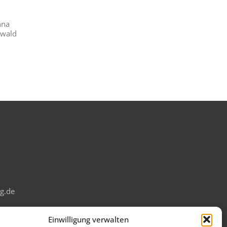
nna
Ewald
g.de
Einwilligung verwalten