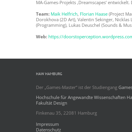
MA-Games-Projekts ‚Dreamscapes‘ entwickelt. 
Team:
Maik Helfrich
,
Florian Haase
(Project Ma
Dorokhova (2D Art), Valentin Sekinger, Nicklas
(Programming), Lukas Deuschel (Sounds & Musi
Web:
https://doorstoperception.wordpress.co
HAW HAMBURG
Der „Games-Master“ ist der Studiengang
Games 
Hochschule für Angewandte Wissenschaften H
Fakultät Design
Finkenau 35, 22081 Hamburg
Impressum
Datenschutz