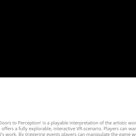
Doors to Perception‘ is a playable interpretation of the artistic wor
n offers a fully explorable, interactive VR-scenario. Players can w
i’s work. By triggering events players can manipulate the game w